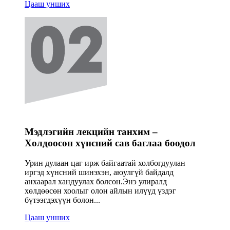
Цааш унших
Мэдлэгийн лекцийн танхим –
Хөлдөөсөн хүнсний сав баглаа боодол
Урин дулаан цаг ирж байгаатай холбогдуулан
иргэд хүнсний шинэхэн, аюулгүй байдалд
анхаарал хандуулах болсон.Энэ улиралд
хөлдөөсөн хоолыг олон айлын илүүд үздэг
бүтээгдэхүүн болон...
Цааш унших