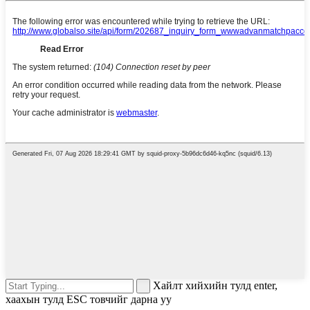
Хайлт хийхийн тулд enter,
хаахын тулд ESC товчийг дарна уу