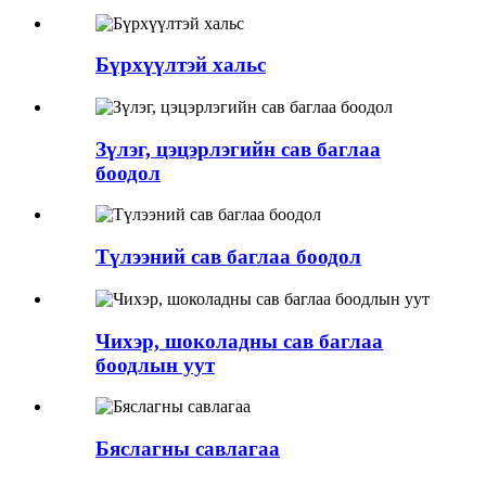
Бүрхүүлтэй хальс
Зүлэг, цэцэрлэгийн сав баглаа
боодол
Түлээний сав баглаа боодол
Чихэр, шоколадны сав баглаа
боодлын уут
Бяслагны савлагаа