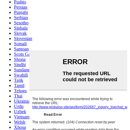
Pashto
Persian
Punjabi
Serbian
Sesotho
Sinhala
Slovak
Slovenian
Somali
Samoan
Scots Gaelic
Shona
Sindhi
Sundanese
Swahili
Tajik
Tamil
Telugu
Thai
Ukrainian
Urdu
Uzbek
Vietnamese
Welsh
Xhosa