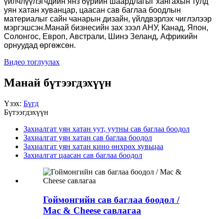
үйлчлүүлэгчдийн янз бүрийн шаардлагыг хангахын тулд
уян хатан хуванцар, цаасан сав баглаа боодлын
материалыг сайн чанарын дизайн, үйлдвэрлэх чиглэлээр
мэргэшсэн.Манай бизнесийн зах зээл АНУ, Канад, Япон,
Солонгос, Европ, Австрали, Шинэ Зеланд, Африкийн
орнуудад өргөжсөн.
Видео тоглуулах
Манай бүтээгдэхүүн
Үзэх:
Бүгд
Бүтээгдэхүүн
Захиалгат уян хатан уут, уутны сав баглаа боодол
Захиалгат уян хатан сав баглаа боодол
Захиалгат уян хатан кино өнхрөх хувьцаа
Захиалгат цаасан сав баглаа боодол
Гоймонгийн сав баглаа боодол /
Mac & Cheese савлагаа