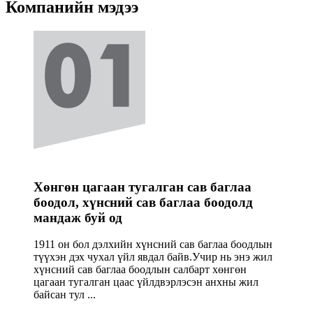
Компанийн мэдээ
Хөнгөн цагаан тугалган сав баглаа
боодол, хүнсний сав баглаа боодолд
мандаж буй од
1911 он бол дэлхийн хүнсний сав баглаа боодлын
түүхэн дэх чухал үйл явдал байв.Учир нь энэ жил
хүнсний сав баглаа боодлын салбарт хөнгөн
цагаан тугалган цаас үйлдвэрлэсэн анхны жил
байсан тул ...