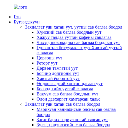
Гэр
Бүтээгдэхүүн
Захиалгат уян хатан уут, уутны сав баглаа боодол
Хүнсний сав баглаа боодлын уут
Хажуу талдаа ууттай кофены савлагаа
Чихэр, шоколадны сав баглаа боодлын уут
Гурван тал битүүмжлэх уут Хавтгай ууттай
савлагаа
Цоргоны уут
Реторт уут
Дөрвөн тамгатай уут
Богино долгионы уут
Хавтгай ёроолтой уут
Өндөр саадтай хөнгөн цагаан уут
Босоод хийх ууттай савлагаа
Вакуум сав баглаа боодлын уут
Олон давхаргат хамтарсан хальс
Захиалгат уян хатан сав баглаа боодол
Марихуан каннабисын олсны сав баглаа
боодол
Загас барих зориулалттай гялгар уут
Зүлэг, цэцэрлэгийн сав баглаа боодол