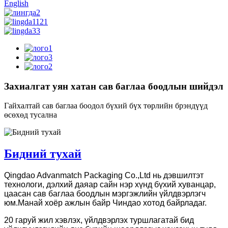
English
Захиалгат уян хатан сав баглаа боодлын шийдэл
Гайхалтай сав баглаа боодол бүхий бүх төрлийн брэндүүд
өсөхөд тусална
Бидний тухай
Qingdao Advanmatch Packaging Co.,Ltd нь дэвшилтэт
технологи, дэлхий даяар сайн нэр хүнд бүхий хуванцар,
цаасан сав баглаа боодлын мэргэжлийн үйлдвэрлэгч
юм.Манай хоёр ажлын байр Чиндао хотод байрладаг.
20 гаруй жил хэвлэх, үйлдвэрлэх туршлагатай бид