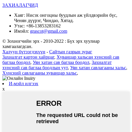
ЗАХИАЛАГЧИД
Хаяг:
Нисэх онгоцны буудлын аж үйлдвэрийн бүс,
Ченян дүүрэг, Чиндао, Хятад.
Утас:
+86-13853283162
Имэйл:
grascot@gmail.com
© Зохиогчийн эрх - 2010-2022 : Бүх эрх хуулиар
хамгаалагдсан.
Халуун бүтээгдэхүүн
-
Сайтын газрын зураг
Захиалгат картон хайрцаг
,
Хуванцар хальсан хүнсний сав
баглаа боодол
,
Уян хатан сав баглаа боодол
,
Захиалгат
хүнсний сав баглаа боодлын уут
,
Уян хатан савлагааны хальс
,
Хүнсний савлагааны хуванцар хальс
,
И-мэйл илгээх
x