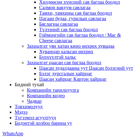
Хөлдөөсөн хүнсний сав баглаа боодол
Салмон вакуум савлагаа
Тамхи, тамхины сав баглаа боодол
Цагаан будаа, гурилын савлагаа
Бяслагны савлагаа
Түлээний сав баглаа боодол
Гоймонгийн сав баглаа боодол / Mac &
Cheese савлагаа
Захиалгат уян хатан кино өнхрөх хувьцаа
Хуванцар хальсан өнхрөх
Бүрхүүлтэй хальс
Захиалгат цаасан сав баглаа боодол
Цаасан худалдааны уут Цаасан бэлэгний уут
Бэлэг дурсгалын хайрцаг
Цаасан хайрцаг Картон хайрцаг
Бидний тухай
Компанийн танилцуулга
Компанийн видео
Чадвар
Товхимолууд
Мэдээ
Түгээмэл асуултууд
Бидэнтэй холбоо барина уу
WhatsApp